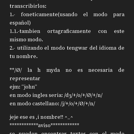
transcribirlos:
1.- foneticamente(usando el modo para
español)
1.1.-tambien ortagraficamente con este
mismo modo.
2.- utilizando el modo tengwar del idioma de
tu nombre.
**/Ø/ la h myda no es necesaria de
representar
ejm: “john”
en modo ingles seria: /dʒ/+/o/+/Ø/+/n/
en modo castellano: /j/+/o/+/Ø/+/n/
jeje ese es ,i nombre!! ^_^
************aviso************
se pueden encontrar textos con el modo