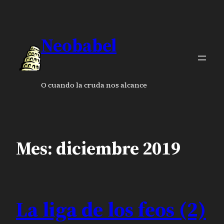
Saltar
al
contenido
Neobabel
O cuando la cruda nos alcance
Mes:
diciembre 2019
La liga de los feos (2)