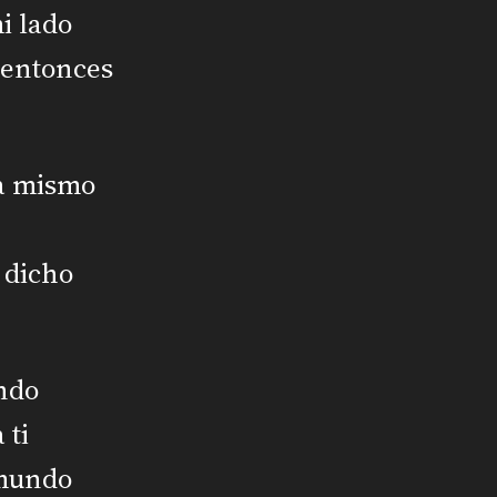
i lado
 entonces
ra mismo
 dicho
undo
 ti
 mundo