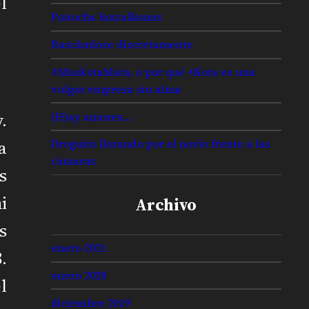
l
Panocha lanzallamas
Rascándose discretamente
#MaskotaMata, o por qué +Kota es una
vulgar empresa sin alma
.
(H)ay amores…
a
Droguito llorando por el novio frente a las
cámaras
s
i
Archivo
s
enero 2021
.
enero 2020
l
diciembre 2019