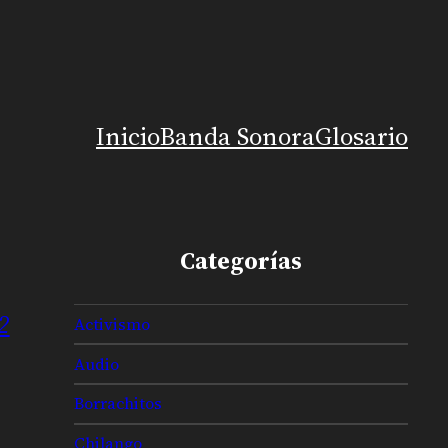
Inicio
Banda Sonora
Glosario
Categorías
2
Activismo
Audio
Borrachitos
Chilango