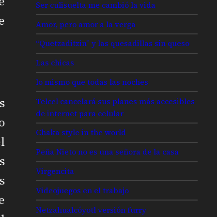
e
Ser culisuelta me cambió la vida
e
Amor, pero amor a la verga
“Quetzaditzin” y las quesadillas sin queso
Las chicas
lo mismo que todas las noches
s
Telcel cancelará sus planes más accesibles
de internet para celular
o
Chaka style in the world
l
Peña Nieto no es una señora de la casa
s
Virgencita
s
Videojuegos en el trabajo
e
Netzahualcóyotl versión furry