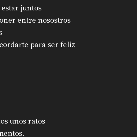
estar juntos
poner entre nosostros
s
ecordarte para ser feliz
tos unos ratos
mentos.