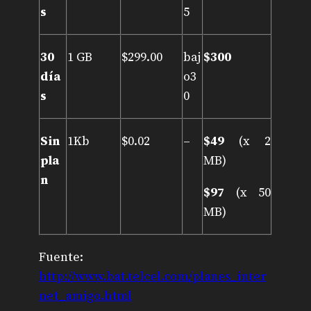
s
5
30
1 GB
$299.00
baj
$300
día
o3
s
0
Sin
1Kb
$0.02
–
$49
(x 2
pla
MB)
n
$97
(x 50
MB)
Fuente:
http://www.bat.telcel.com/planes_inter
net_amigo.html