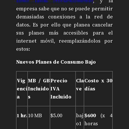
tiene fallas frecuentemente
, y la
empresa sabe que no se puede permitir
demasiadas conexiones a la red de
datos. Es por ello que planea cancelar
sus planes más accesibles para el
internet móvil, reemplazándolos por
estos:
Nuevos Planes de Consumo Bajo
Vig
MB / GB
Precio
Cla
Costo x 30
enci
Incluido
IVA
ve
días
a
s
Incluido
1 hr.
10 MB
$5.00
baj
$600
(x 4
o1
horas