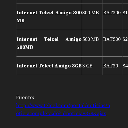
Internet Telcel Amigo 300
300 MB
BAT300
$1
MB
Internet Telcel Amigo
500 MB
BAT500
$2
500MB
Internet Telcel Amigo 3GB
3 GB
BAT30
$4
Fuente:
http://www.telcel.com/portal/noticias/n
oticiacompleta.do?idnoticia=379&ajax