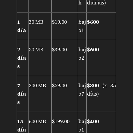
h
diarias)
1
30 MB
$19.00
baj
$600
día
o1
2
50 MB
$39.00
baj
$600
día
o2
s
7
200 MB
$59.00
baj
$300
(x 35
día
o7
días)
s
15
600 MB
$199.00
baj
$400
día
o1