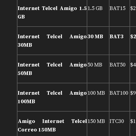
Internet Telcel Amigo 1.5
1.5 GB
BAT15
$2
GB
Internet Telcel Amigo
30 MB
BAT3
$2
30MB
Internet Telcel Amigo
50 MB
BAT50
$4
50MB
Internet Telcel Amigo
100 MB
BAT100
$9
100MB
Amigo Internet Telcel
150 MB
ITC30
$1
Correo 150MB