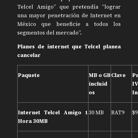
Telcel Amigo” que pretendía “lograr
una mayor penetración de Internet en
México que beneficie a todos los
segmentos del mercado”.
Planes de internet que Telcel planea
cancelar
Paquete
MB o GB
Clave
P
incluid
I
os
I
Internet Telcel Amigo 1
30 MB
BAT9
$9
Hora 30MB