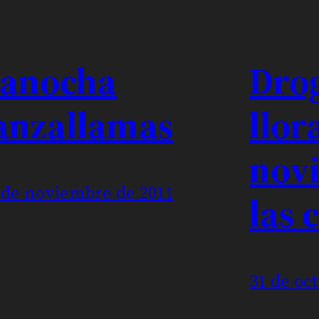
anocha
Dro
anzallamas
llor
novi
 de noviembre de 2011
las 
31 de oc