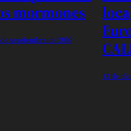
os mormones
loca
Eur
 de septiembre de 2009
CAL
13 de di