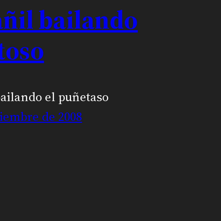
ñil bailando
toso
bailando el puñetaso
tiembre de 2008