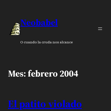
Saltar
al
contenido
Neobabel
O cuando la cruda nos alcance
Mes:
febrero 2004
El patito violado