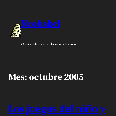
Saltar
al
contenido
Neobabel
O cuando la cruda nos alcance
Mes:
octubre 2005
Los juegos del niño y