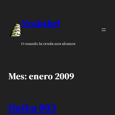
Saltar
al
contenido
Neobabel
O cuando la cruda nos alcance
Mes:
enero 2009
Haiku 003