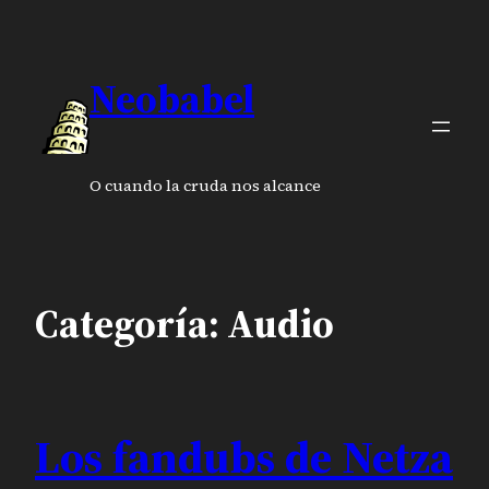
Saltar
al
contenido
Neobabel
O cuando la cruda nos alcance
Categoría:
Audio
Los fandubs de Netza