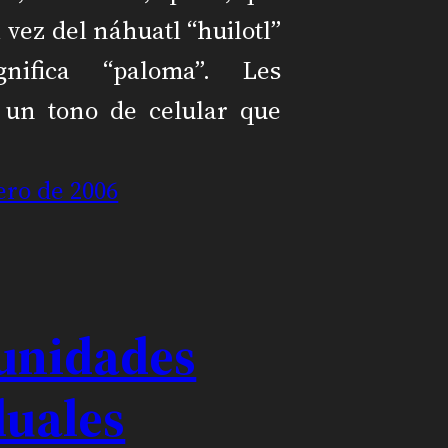
 vez del náhuatl “huilotl”
gnifica “paloma”. Les
 un tono de celular que
ero de 2006
 unidades
duales