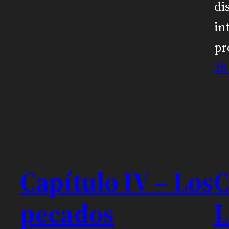
di
in
pr
28
Capítulo IV – Los
C
pecados
L