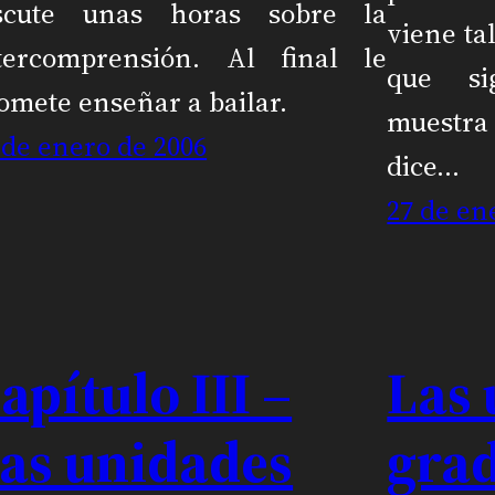
scute unas horas sobre la
viene tal
tercomprensión. Al final le
que si
omete enseñar a bailar.
muestra
 de enero de 2006
dice…
27 de en
apítulo III –
Las
as unidades
gra