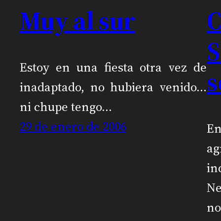
Muy al sur
C
S
Estoy en una fiesta otra vez de
s
inadaptado, no hubiera venido…
ni chupe tengo…
29 de enero de 2006
En
a
in
Ne
no