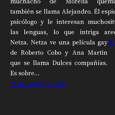
muchacho de Morelia que
mu
también se llama Alejandro. Él es
p
psicólogo y le interesan mucho
si
las lenguas, lo que intriga a
re
Netza. Netza ve una película gay
30
de Roberto Cobo y Ana Martin
que se llama Dulces compañías.
Es sobre…
31 de enero de 2006