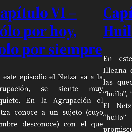
apítulo VI –
Capí
ólo por hoy,
Hui
olo por siempre
En est
Illeana
 este episodio el Netza va a la
las que
grupación, se siente muy
“huilo”, 
quieto. En la Agrupación el
El Net
tza conoce a un sujeto (cuyo
“huilo
mbre desconoce) con el que
promiscu