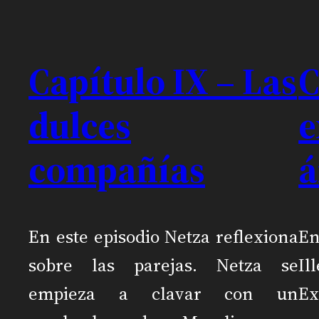
Capítulo IX – Las
C
dulces
e
compañías
á
En este episodio Netza reflexiona
En
sobre las parejas. Netza se
I
empieza a clavar con un
E