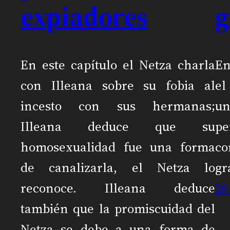
expiadores
g
En este capítulo el Netza charla
En
con Illeana sobre su fobia al
el
incesto con sus hermanas;
u
Illeana deduce que su
pe
homosexualidad fue una forma
c
de canalizarla, el Netza lo
gr
reconoce. Illeana deduce
26
también que la promiscuidad del
Netza se debe a una forma de