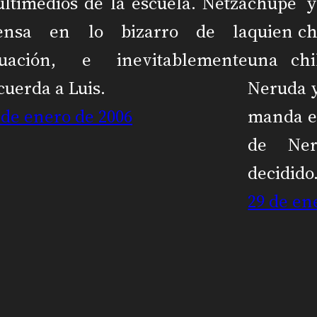
ltimedios de la escuela. Netza
chupe y
iensa en lo bizarro de la
quien ch
tuación, e inevitablemente
una chi
cuerda a Luis.
Neruda y
 de enero de 2006
manda e
de Ner
decidid
29 de en