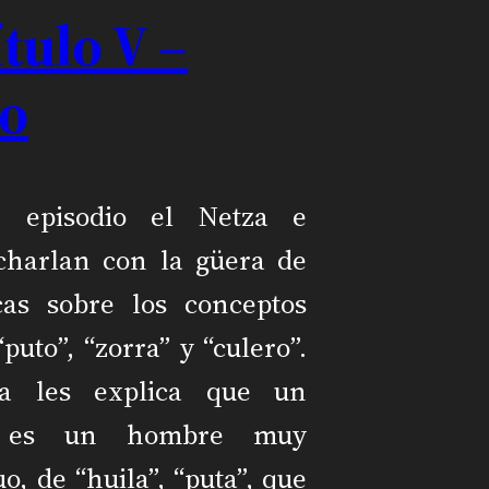
tulo V –
lo
e episodio el Netza e
 charlan con la güera de
cas sobre los conceptos
“puto”, “zorra” y “culero”.
za les explica que un
” es un hombre muy
o, de “huila”, “puta”, que