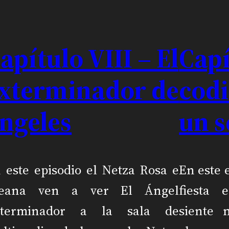
apítulo VIII – El
Capí
xterminador de
codi
ngeles
un 
 este episodio el Netza Rosa e
En este 
lleana ven a ver El Ángel
fiesta
xterminador a la sala de
siente 