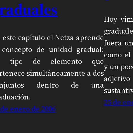
raduales
Hoy vim
graduales
 este capítulo el Netza aprende
fuera un
 concepto de unidad gradual:
como el 
n tipo de elemento que
y un po
rtenece simultáneamente a dos
adjeti
onjuntos dentro de una
sustanti
aduación.
25 de en
 de enero de 2006