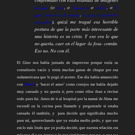
bonitas
(o
feas
, o
chistosas
o
tristes
, o
lo
que estuviera de moda
,
lo que te gustaría
escuchar
), quizá me tragué esa horrible
postura de que la parte más interesante de
una historia es su crisis. Y eso era lo que
no quería, caer en el lugar -la fosa- común.
Eso no. No con él.
El Gino nos había juntado de improviso porque tenía su
consultorio vacío y tenía muchas ganas de chupar por esa
sudamericana que le pegó el acento. Ese día había amanecido
con
Memo
y ‘hacer el amor’ como conejos me había dejado
muy cansado y no quería ir, pero como ellos iban a invitar
todo pues fui. Antes de ir al hospital por la mamá de Alma me
escondí en la cocina para llamarle y preguntarle si estaba
cansado él también, y para decirle que significaba mucho
para mí, aprovechando que ya estaba medio pedo, y que eso
era lo más lindo que yo podía decirle, que nuestra relación era
más que él y yo juntos y lo que sintiéramos por eso, y que esa