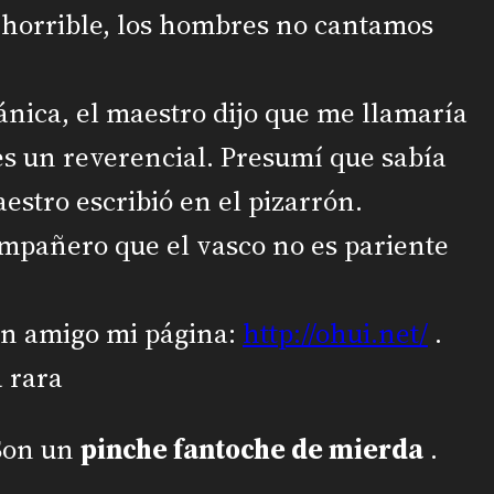
o horrible, los hombres no cantamos
ánica, el maestro dijo que me llamaría
s un reverencial. Presumí que sabía
aestro escribió en el pizarrón.
ompañero que el vasco no es pariente
un amigo mi página:
http://ohui.net/
.
a rara
 Son un
pinche fantoche de mierda
.