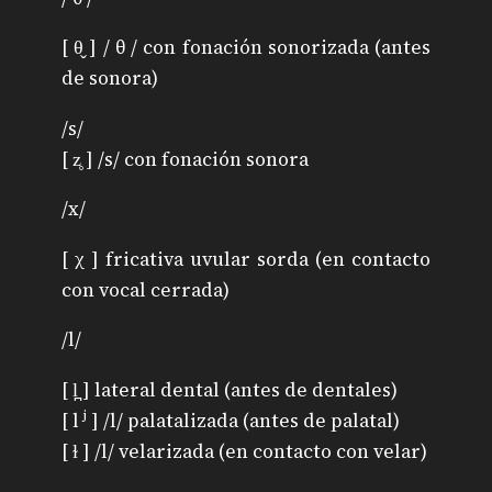
[ θ̬ ] / θ / con fonación sonorizada (antes
de sonora)
/s/
[ z̥ ] /s/ con fonación sonora
/x/
[ χ ] fricativa uvular sorda (en contacto
con vocal cerrada)
/l/
[ l̪ ] lateral dental (antes de dentales)
[ l ʲ ] /l/ palatalizada (antes de palatal)
[ ɫ ] /l/ velarizada (en contacto con velar)