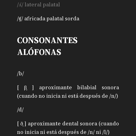
/ʎ/ lateral palatal
/ʧ/ africada palatal sorda
CONSONANTES
ALÓFONAS
/b/
[ β̞ ] aproximante bilabial sonora
(cuando no inicia ni está después de /n/)
/d/
[ ð̞ ] aproximante dental sonora (cuando
no inicia ni está después de /n/ ni /l/)