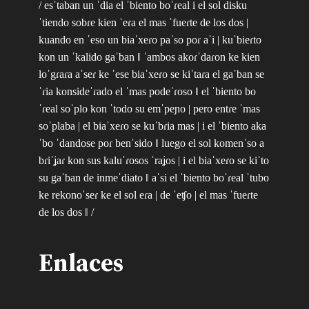
/ esˈtaban un ˈdia el ˈbiento boˈɾeal i el sol disku
ˈtiendo sobɾe kien ˈeɾa el mas ˈfueɾte de los dos |
kuando en ˈeso un biaˈxeɾo paˈso poɾ aˈi | kuˈbieɾto
kon un ˈkalido gaˈban ‖ ˈambos akoɾˈdaɾon ke kien
loˈgɾaɾa aˈseɾ ke ˈese biaˈxeɾo se kiˈtaɾa el gaˈban se
ˈɾia konsideˈɾado el ˈmas podeˈɾoso ‖ el ˈbiento bo
ˈɾeal soˈplo kon ˈtodo su emˈpeɲo | pero entɾe ˈmas
soˈplaba | el biaˈxeɾo se kuˈbɾia mas | i el ˈbiento aka
ˈbo ˈdandose poɾ benˈsido ‖ luego el sol komenˈso a
bɾiˈʝaɾ kon sus kaluˈɾosos ˈraʝos | i el biaˈxeɾo se kiˈto
su gaˈban de inmeˈdiato ‖ aˈsi el ˈbiento boˈɾeal ˈtubo
ke rekonoˈseɾ ke el sol eɾa | de ˈeʧo | el mas ˈfueɾte
de los dos ‖ /
Enlaces