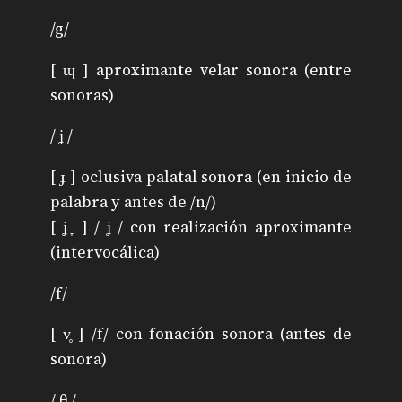
/g/
[ ɰ ] aproximante velar sonora (entre
sonoras)
/ ʝ /
[ ɟ ] oclusiva palatal sonora (en inicio de
palabra y antes de /n/)
[ ʝ ̞ ] / ʝ / con realización aproximante
(intervocálica)
/f/
[ v̥ ] /f/ con fonación sonora (antes de
sonora)
/ θ /