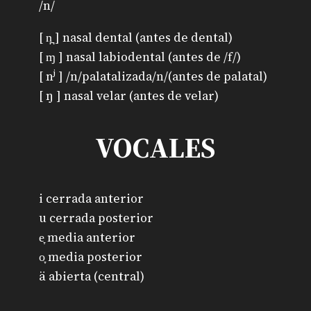
/n/
[ n̪ ] nasal dental (antes de dental)
[ ɱ ] nasal labiodental (antes de /f/)
[ nʲ ] /n/palatalizada/n/(antes de palatal)
[ ŋ ] nasal velar (antes de velar)
VOCALES
i cerrada anterior
u cerrada posterior
e̞ media anterior
o̞ media posterior
ä abierta (central)