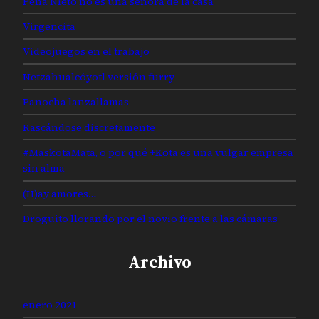
Peña Nieto no es una señora de la casa
Virgencita
Videojuegos en el trabajo
Netzahualcóyotl versión furry
Panocha lanzallamas
Rascándose discretamente
#MaskotaMata, o por qué +Kota es una vulgar empresa
sin alma
(H)ay amores…
Droguito llorando por el novio frente a las cámaras
Archivo
enero 2021