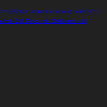
http://www.nssoaxaca.com/index.php?
le&id=28137&catid=35&Itemid=18