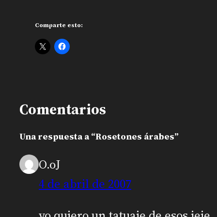
Comparte esto:
Comentarios
Una respuesta a “Rosetones árabes”
O.oJ
4 de abril de 2007
yo quiero un tatuaje de esos jeje