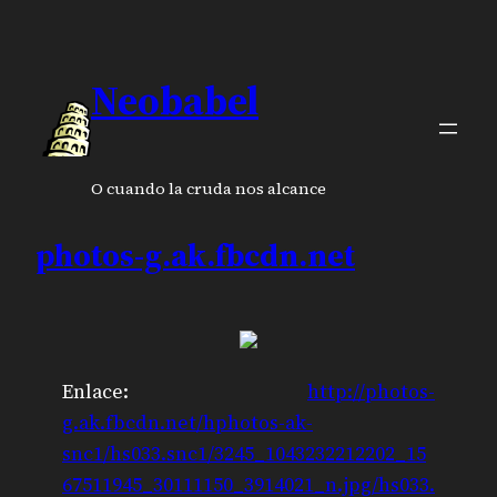
Neobabel
O cuando la cruda nos alcance
photos-g.ak.fbcdn.net
Enlace:
http://photos-
g.ak.fbcdn.net/hphotos-ak-
snc1/hs033.snc1/3245_1043232212202_15
67511945_30111150_3914021_n.jpg/hs033.