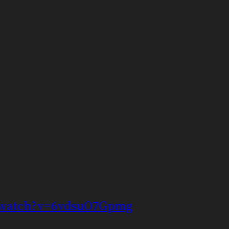
/watch?v=6vdsuO7Gpmg