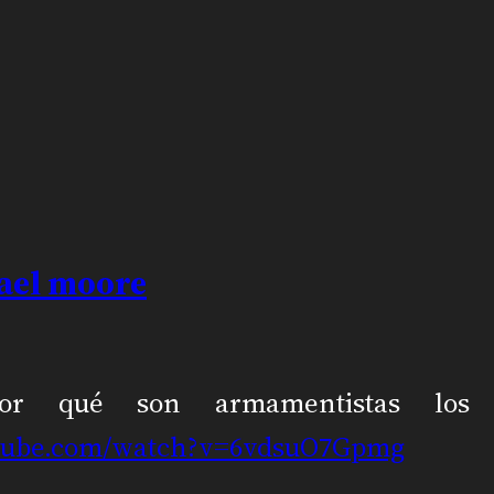
hael moore
or qué son armamentistas los
tube.com/wat
ch?v=6vdsuO7Gpmg