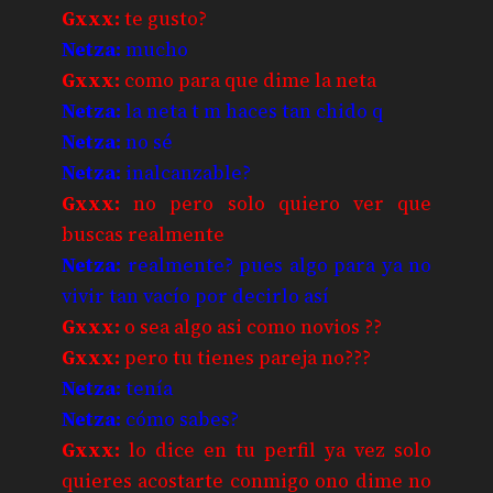
Gxxx:
te gusto?
Netza:
mucho
Gxxx:
como para que dime la neta
Netza:
la neta t m haces tan chido q
Netza:
no sé
Netza:
inalcanzable?
Gxxx:
no pero solo quiero ver que
buscas realmente
Netza:
realmente? pues algo para ya no
vivir tan vacío por decirlo así
Gxxx:
o sea algo asi como novios ??
Gxxx:
pero tu tienes pareja no???
Netza:
tenía
Netza:
cómo sabes?
Gxxx:
lo dice en tu perfil ya vez solo
quieres acostarte conmigo ono dime no