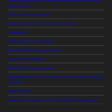
Telcel cancelará sus planes más accesibles de internet
para celular
Chaka style in the world
Peña Nieto no es una señora de la casa
Virgencita
Videojuegos en el trabajo
Netzahualcóyotl versión furry
Panocha lanzallamas
Rascándose discretamente
#MaskotaMata, o por qué +Kota es una vulgar empresa
sin alma
(H)ay amores…
Droguito llorando por el novio frente a las cámaras