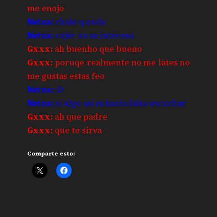
me enojo
Netza:
chale q onda
Netza:
cojer no m interesa
Gxxx:
ah buenho que bueno
Gxxx:
poruqe realmente no me lates no
me gustas estas feo
Netza:
:D
Netza:
si algo así m hacía falta escuchar
Gxxx:
ah que padre
Gxxx:
que te sirva
Comparte esto: