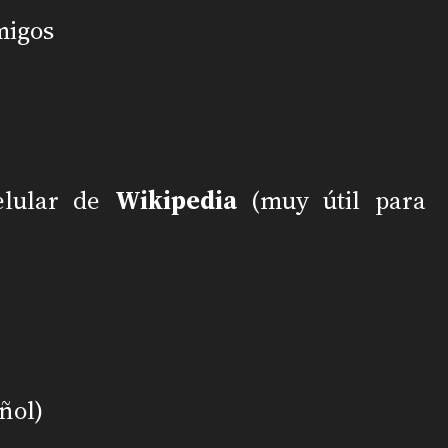
migos
elular de
Wikipedia
(muy útil para
ñol)