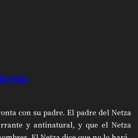
el hijo
ronta con su padre. El padre del Netza
rrante y antinatural, y que el Netza
hombres. El Netza dice que no lo hará.